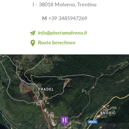
I - 38018 Molveno, Trentino
M
+39 3485947269
info@pinetamolveno.it
Route berechnen