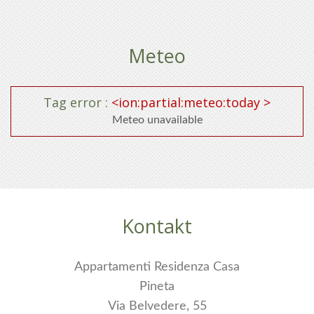
Meteo
Tag error :
<ion:partial:meteo:today >
Meteo unavailable
WILLKOMMEN
FERIENWOHNUNGEN
ALPEN PARK WOHNUNGEN
Kontakt
MOLVENO
PREISE
Appartamenti Residenza Casa
ANFRAGE
Pineta
Via Belvedere, 55