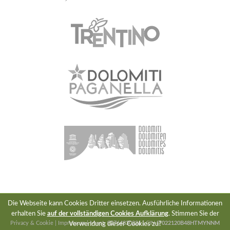
Die Webseite kann Cookies Dritter einsetzen. Ausführliche Informationen
erhalten Sie
auf der vollständigen Cookies Aufklärung
. Stimmen Sie der
Privacy & Cookie
|
Impressum
| Mwst.
02764830226
| CIN
IT022120B48HTMYNNM
Verwendung dieser Cookies zu?