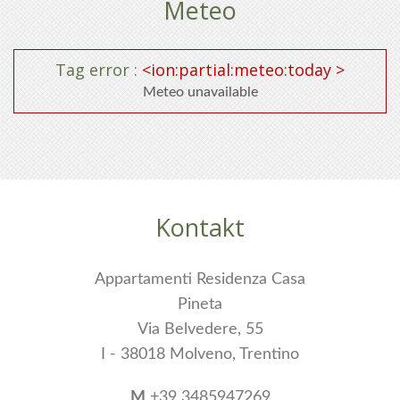
Meteo
FERIENWOHNUNGEN
ALPEN PARK WOHNUNGEN
Tag error :
<ion:partial:meteo:today >
MOLVENO
Meteo unavailable
PREISE
ANFRAGE
Kontakt
Appartamenti Residenza Casa
Pineta
Via Belvedere, 55
I - 38018 Molveno, Trentino
M
+39 3485947269