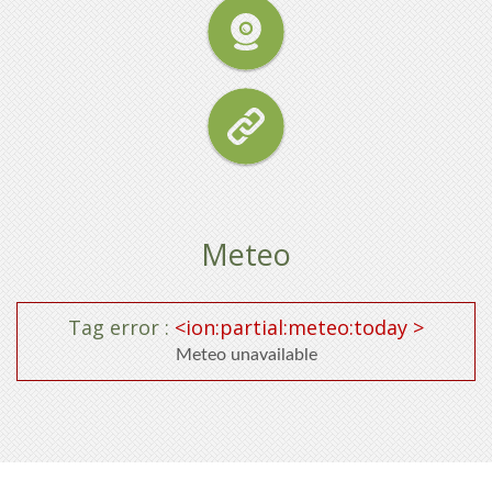
RICHIESTA
Meteo
Tag error :
<ion:partial:meteo:today >
Meteo unavailable