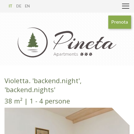
IT
DE
EN
Prenota
Violetta. 'backend.night',
'backend.nights'
38 m² | 1 - 4 persone