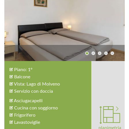
Piano: 1°
Balcone
Vista: Lago di Molveno
Servizio con doccia
Asciugacapelli
Cucina con soggiorno
Frigorifero
Lavastoviglie
planimetria