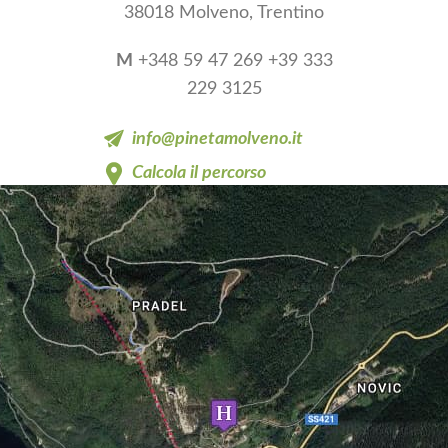
38018 Molveno, Trentino
M
+348 59 47 269 +39 333
229 3125
info@pinetamolveno.it
Calcola il percorso